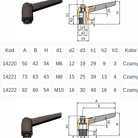
Kod
A
B
H
d1
d2
d3
h1
h2
h3
Kolor
14220
50
42
34
M6
12
19
29
9
3
Czarn
14221
73
63
43
M8
15
25
39
13
4
Czarn
14222
92
80
54
M10
16
30
48
16
6
Czarn